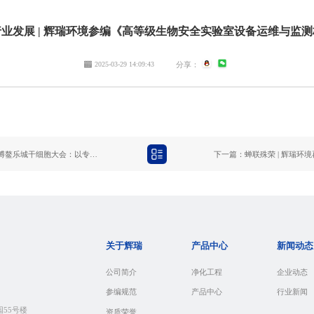
业发展 | 辉瑞环境参编《高等级生物安全实验室设备运维与监
2025-03-29 14:09:43
分享：
上一篇：辉瑞环境闪耀第二届博鳌乐城干细胞大会：以专业实力赋能生命科学未来 ——聚焦行业标准化建设，打造干细胞实验室一体化解决方案标杆
关于辉瑞
产品中心
新闻动态
公司简介
净化工程
企业动态
参编规范
产品中心
行业新闻
55号楼
资质荣誉