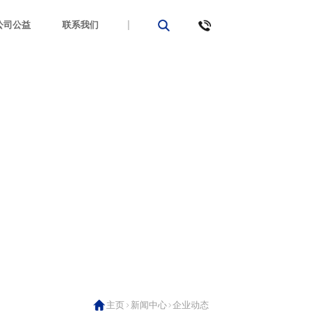
公司公益
联系我们
主页
新闻中心
企业动态