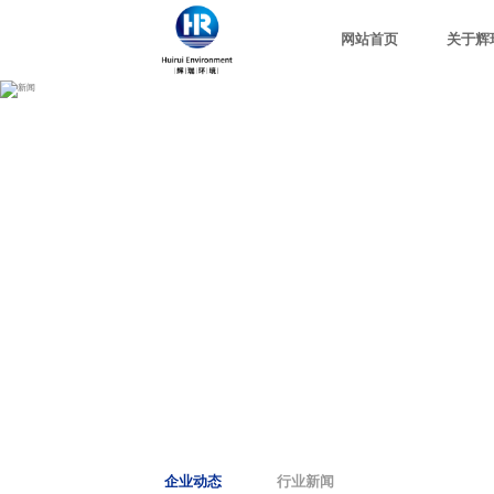
网站首页
关于辉
企业动态
行业新闻