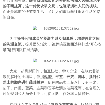
的心血和智慧。
随着我国城市化进程的加快和人民生活水平
的不断提高，这一传统农耕文明，也逐渐淡出人们的视线。
而正是城市的快节奏生活，又让人们重新向往田园生活的悠
闲自在。
为了
提升公司成员的凝聚力以及归属感，增进彼此之间
的沟通交流
，提升团队活力，铭辉瑞源集团选择打造“开心农
场”进行团队拓展活动。
大家一起脚踩田间，相互协助、学习交流，在散发着淡
淡泥腥味的土壤里，依据
起垄、平整、开穴、浇水、播种和
盖土的顺序进行蔬菜播种
，所种的品类五花八门，有玉米、
茄子、南瓜、菠菜、韭菜和苍翠欲滴的油菜花等，在合理的
时间规划和人员分工中，可使团队工作效率大幅提升。
它们将在不久后形成一片
富饶的蔬菜天地
，让我们拭目